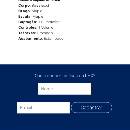
Corpo:
Basswood
Braço:
Maple
Escala:
Maple
Captação:
1 Humbucker
Controles:
1 Volume
Tarraxas:
Cromada
Acabamento:
Estampado
Quer receber notícias da PHX?