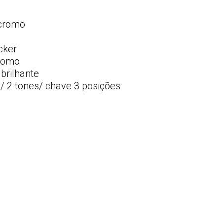
 cromo
cker
cromo
 brilhante
/ 2 tones/ chave 3 posições