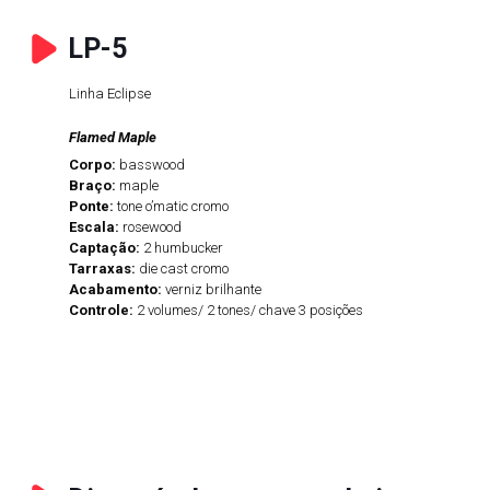
LP-5
Linha Eclipse
Flamed Maple
Corpo:
basswood
Braço:
maple
Ponte:
tone o’matic cromo
Escala:
rosewood
Captação:
2 humbucker
Tarraxas:
die cast cromo
Acabamento:
verniz brilhante
Controle:
2 volumes/ 2 tones/ chave 3 posições