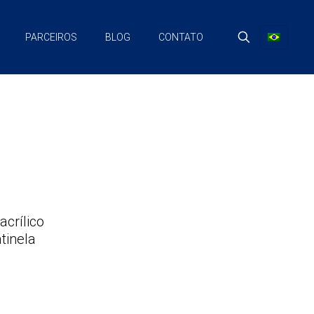
PARCEIROS
BLOG
CONTATO
crílico
tinela