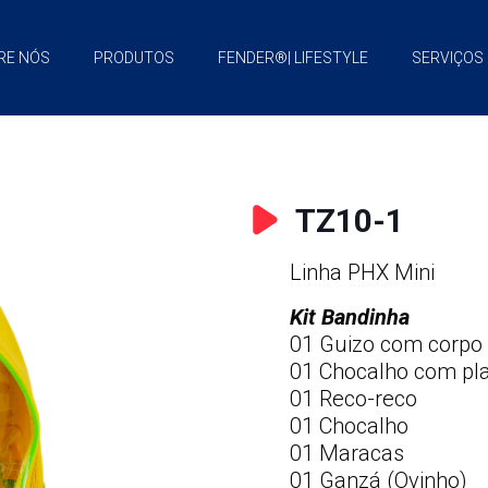
RE NÓS
PRODUTOS
FENDER®| LIFESTYLE
SERVIÇOS
TZ10-1
Linha PHX Mini
Kit Bandinha
01 Guizo com corpo a
01 Chocalho com pla
01 Reco-reco
01 Chocalho
01 Maracas
01 Ganzá (Ovinho)