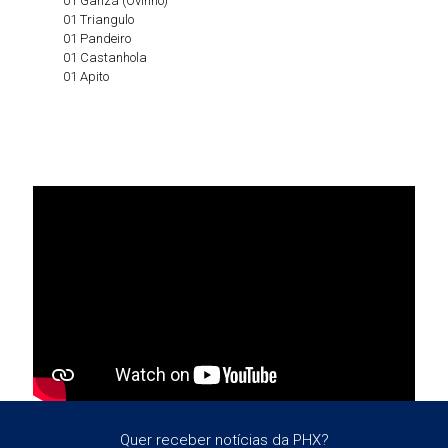
01 Ganzá (Ovinho)
01 Triangulo
01 Pandeiro
01 Castanhola
01 Apito
Quer receber notícias da PHX?