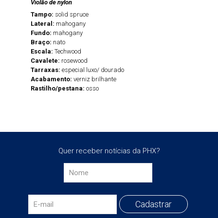
Violão de nylon
Tampo:
solid spruce
Lateral:
mahogany
Fundo:
mahogany
Braço:
nato
Escala:
Techwood
Cavalete:
rosewood
Tarraxas:
especial luxo/ dourado
Acabamento:
verniz brilhante
Rastilho/pestana:
osso
Quer receber notícias da PHX?